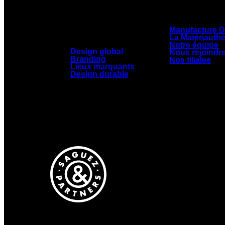
NOTRE CULT
NOS EXPERTISES
Manufacture D
La Matériauth
Notre équipe
Design global
Nous rejoindr
Branding
Nos filiales
Lieux marquants
Design durable
Saguez & Partners
+33 (0) 
Manufacture Design
Une dema
6 Rue de l’Hippodrome
Votre in
93400 Saint-Ouen