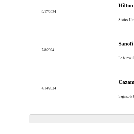
Hilton
9/17/2024
Sixties Utop
7/8/2024
Le bureau b
Cazam 
4/14/2024
Saguez & P