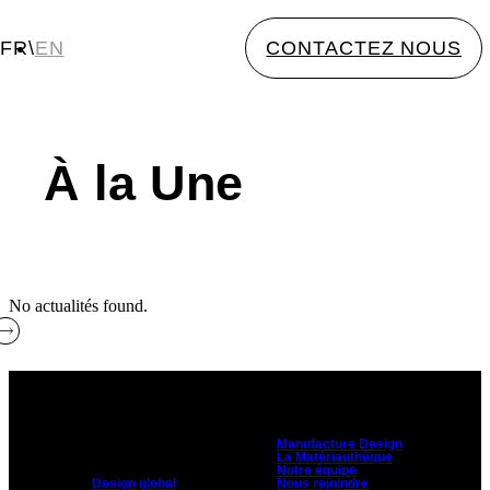
FR
\
EN
CONTACTEZ NOUS
À la Une
No actualités found.
NOTRE CULTURE
NOS EXPERTISES
Manufacture Design
La Matériauthèque
Notre équipe
Design global
Nous rejoindre