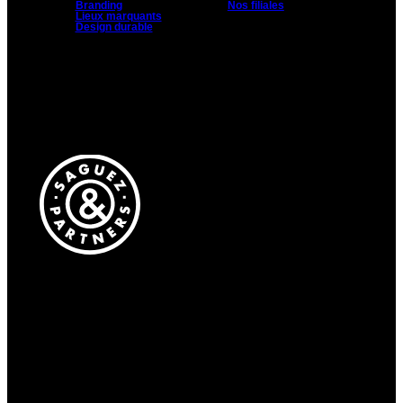
Branding
Nos filiales
Lieux marquants
Design durable
On raconte
aussi des
Saguez & Partners
trucs
Manufacture Design
pas mal sur
6 Rue de l’Hippodrome
LinkedIn.
93400 Saint-Ouen
Venez.