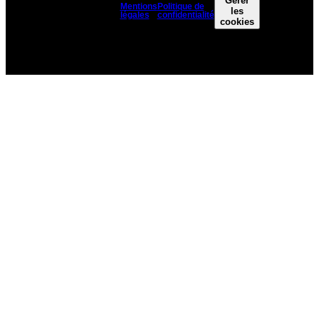
Gérer
Mentions
Politique de
Partners
\
les
FR
EN
légales
confidentialité
© 1998 -
cookies
2025